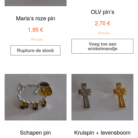
OLV pin’s
Maria’s roze pin
2,70
€
1,95
€
Pinnen
Pinnen
Voeg toe aan
winkelmandje
Rupture de stock
Schapen pin
Kruispin + levensboom