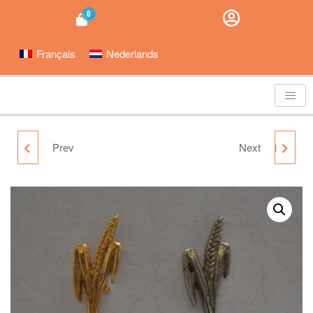
0
Français
Nederlands
Prev
Next
NOVEEN
UITGESNEDEN DUIF PIN
NEDERLANDSE TEKST
EXCLUSIEF