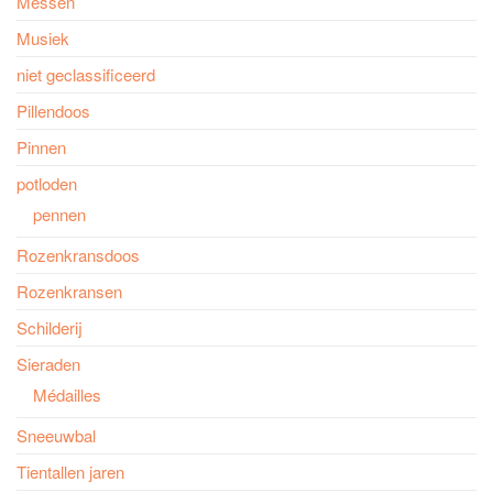
Messen
Musiek
niet geclassificeerd
Pillendoos
Pinnen
potloden
pennen
Rozenkransdoos
Rozenkransen
Schilderij
Sieraden
Médailles
Sneeuwbal
Tientallen jaren